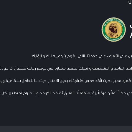
ن
ن على التعرف على خدماتنا التي نقوم بتوفيرها لك و لزوّارك.
ية العامة و المتخصصة و نمتلك سمعة ممتازة في توفير رعاية صحية ذات جودة 
كفرد مميز، بحيث نأخذ جميع احتياجاتك بعين الاعتبار، حيث اننا نتعامل بشفافية 
ناً آمناً و مرحّباً بزوّاره، كما أننا نعتنق ثقافة الكرامة و الاحترام نحيط بها كل 